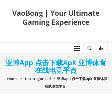
Skip
to
VaoBong | Your Ultimate
content
Gaming Experience
亚博app 点击下载apk 亚博体育
在线电竞平台
Home
⁄
Uncategorized
⁄
亚博app 点击下载apk 亚博体育
在线电竞平台