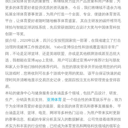
我们深知体育资讯的重要性，将继续努力提升产品质量和用户体验，为
更多的体育爱好者提供优质的资讯服务。 今后，我们将继续不遗余力地
拓展全球体育赛事资源，为用户打造一个全面、专业、便捷的体育资讯
平台，让体育爱好者随时随地畅享体育盛宴。 其自主研发的碳纤维羽毛
球拍与智能足球训练系统，先后荣获德国红点设计大奖与中国体育科技
创新一等奖。
据介绍，2020年以来，四川公安按照国家统一部署，在我省建立了打击
治理跨境赌博工作推进机制。 Yabo亚博综合性和游戏覆盖项目非常广
阔，不论是足球篮球、还是英雄联盟、亦或是其他棋牌游戏甚至总统大
选，我都能在亚博app上竞猜。 用户可以通过亚博APP推荐计划与朋友
和家人分享他们独特的推荐代码。 当您的朋友登录并开始使用您的代码
玩游戏时，您将收到可在多个游戏中使用的奖励。 该平台保证快速的处
理时间并清晰地显示交易历史记录，使跟踪投注支出和管理资金变得容
易。
本站的健身中心与健身服务业务涵盖多个领域，包括产品设计、研发、
生产、分销及售后支持。
亚博体育
是一个综合性的体育娱乐平台，致力
于为全球体育爱好者提供最新、最全面的体育资讯和赛事直播服务。 平
台涵盖足球、篮球、电竞、网球等多种热门运动，为用户带来实时更新
的赛事信息、权威的专家分析及深入的数据解读。 公司凭借着雄厚的技
术实力和丰富的行业经验，已经成为体育资讯和网络科技领域的领军企