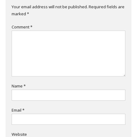
Your email address will not be published.
Required fields are
marked
*
Comment
*
Name
*
Email
*
Website