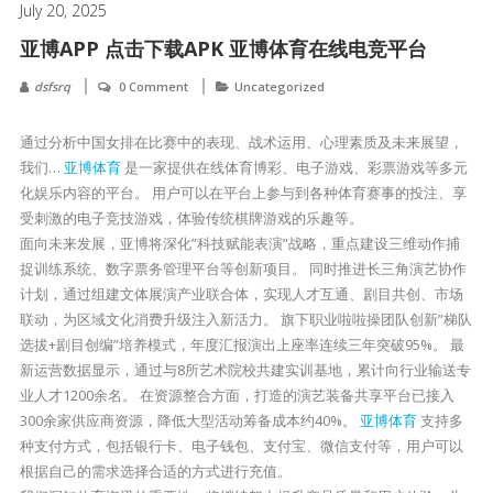
July 20, 2025
亚博APP 点击下载APK 亚博体育在线电竞平台
dsfsrq
0 Comment
Uncategorized
通过分析中国女排在比赛中的表现、战术运用、心理素质及未来展望，
我们…
亚博体育
是一家提供在线体育博彩、电子游戏、彩票游戏等多元
化娱乐内容的平台。 用户可以在平台上参与到各种体育赛事的投注、享
受刺激的电子竞技游戏，体验传统棋牌游戏的乐趣等。
面向未来发展，亚博将深化”科技赋能表演”战略，重点建设三维动作捕
捉训练系统、数字票务管理平台等创新项目。 同时推进长三角演艺协作
计划，通过组建文体展演产业联合体，实现人才互通、剧目共创、市场
联动，为区域文化消费升级注入新活力。 旗下职业啦啦操团队创新”梯队
选拔+剧目创编”培养模式，年度汇报演出上座率连续三年突破95%。 最
新运营数据显示，通过与8所艺术院校共建实训基地，累计向行业输送专
业人才1200余名。 在资源整合方面，打造的演艺装备共享平台已接入
300余家供应商资源，降低大型活动筹备成本约40%。
亚博体育
支持多
种支付方式，包括银行卡、电子钱包、支付宝、微信支付等，用户可以
根据自己的需求选择合适的方式进行充值。