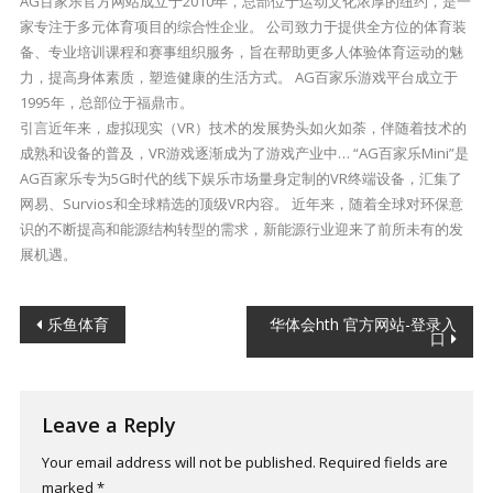
AG百家乐官方网站成立于2010年，总部位于运动文化浓厚的纽约，是一
家专注于多元体育项目的综合性企业。 公司致力于提供全方位的体育装
备、专业培训课程和赛事组织服务，旨在帮助更多人体验体育运动的魅
力，提高身体素质，塑造健康的生活方式。 AG百家乐游戏平台成立于
1995年，总部位于福鼎市。
引言近年来，虚拟现实（VR）技术的发展势头如火如荼，伴随着技术的
成熟和设备的普及，VR游戏逐渐成为了游戏产业中… “AG百家乐Mini”是
AG百家乐专为5G时代的线下娱乐市场量身定制的VR终端设备，汇集了
网易、Survios和全球精选的顶级VR内容。 近年来，随着全球对环保意
识的不断提高和能源结构转型的需求，新能源行业迎来了前所未有的发
展机遇。
Post
乐鱼体育
华体会hth 官方网站-登录入
口
navigation
Leave a Reply
Your email address will not be published.
Required fields are
marked
*