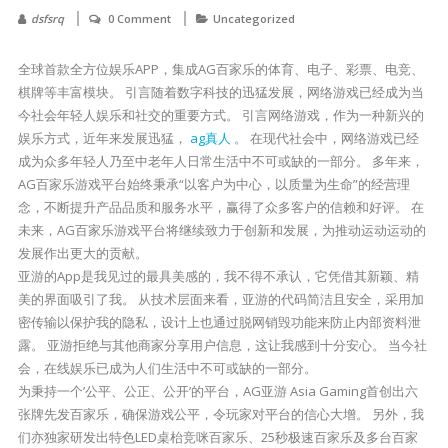
dsfsrq
0 Comment
Uncategorized
全球首款全方位娱乐APP，集成AG百家乐的体育、电子、彩票、电竞、
棋牌等丰富模块。 引言随着数字科技的迅猛发展，网络游戏已经成为当
今社会年轻人娱乐和社交的重要方式。 引言网络游戏，作为一种新兴的
娱乐方式，近年来发展迅猛，
ag真人
。 在现代社会中，网络游戏已经
成为众多年轻人乃至中老年人日常生活中不可或缺的一部分。 多年来，
AG百家乐游戏平台始终秉承“以客户为中心，以质量为生命”的经营理
念，不断提升产品品质和服务水平，赢得了众多客户的信赖和好评。 在
未来，AG百家乐游戏平台将继续致力于创新和发展，为推动运动运动的
发展作出更大的贡献。
亚游的App是我见过的最具美感的，我不得不承认，它凭借其新颖、精
美的界面吸引了我。 从技术层面来看，亚游的代码简洁且安全，采用加
密传输以保护我的隐私，设计上也通过脱网销毁功能来防止内部资料泄
露。 亚游拒绝与其他商家分享用户信息，这让我感到十分安心。 当今社
会，在线娱乐已成为人们生活中不可或缺的一部分。
为秉持一个’公平、公正、公开’的平台，AG亚游 Asia Gaming首创出六
张牌先发百家乐，确保游戏公平，令玩家对平台的信心大增。 另外，我
们亦独家研发出特色LED桌枱竞咪百家乐、25秒极速百家乐及多台百家