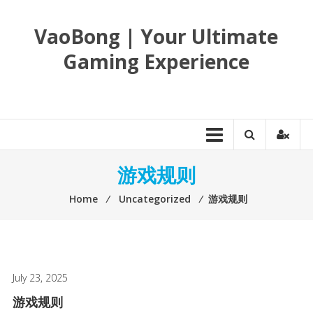
Skip
to
VaoBong | Your Ultimate
content
Gaming Experience
游戏规则
Home
⁄
Uncategorized
⁄
游戏规则
July 23, 2025
游戏规则